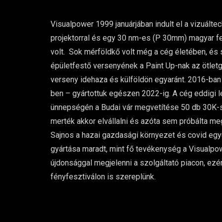
Visualpower 1999 januárjában indult el a vizuálte
projektorral és egy 30 nm-es (P 30mm) magyar fej
volt. Sok mérföldkő volt még a cég életében, és
épületfestő versenyének a Paint Up-nak az ötlet
verseny idehaza és külföldön egyaránt. 2016-ban 
ben – gyártottuk egészen 2022-ig. A cég eddigi
ünnepségén a Budai vár megvetítése 50 db 30K-s p
merték akkor elvállalni és azóta sem próbálta m
Sajnos a hazai gazdasági környezet és covid egy
gyártása maradt, mint fő tevékenység a Visualpo
újdonsággal megjelenni a szolgáltató piacon, ezér
fényfesztiválon is szereplünk.