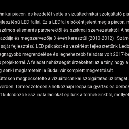
chnikai piacon, és kezdetét vette a vizuáltechnikai szolgáltató
lesztésű LED fallal. Ez a LEDfal elsőként jelent meg a piacon, 
 számos elismerés partnerektől és szakmai szervezetektől. A haz
gazdája és megszervezője 3 éven keresztül (2010-2012). Számos
saját fejlesztésű LED pálcákat és vezérlést fejlesztettünk Ledb
 legnagyobb megrendelése és legnehezebb feladata volt 2017-b
rojektorral. A feladat nehézségét érzékelteti az a tény, hogy a
eg senki megismételni a Budai vár komplett megvetítését.
üttesen megpecsételte a vizuáltechnikai szolgáltatás üzletágá
werben. Természetesen a hétköznapi ledpálca gyártás és bérbead
t különböző kész installációkat építünk a termékeinkből, mellyel