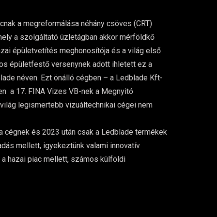
 piacnak a megreformálása néhány csöves (CRT)
mely a szolgáltató üzletágban akkor mérföldkő
ai épületvetítés meghonosítója és a világ első
 épületfestő versenynek adott ihletett ez a
lade néven. Ezt önálló cégben – a Ledblade Kft-
en a 17. FINA Vizes VB-nek a Megnyitó
 világ legismertebb vizuáltechnikai cégei nem
t a cégnek és 2023 után csak a Ledblade termékek
ás mellett, igyekeztünk valami innovatív
 a hazai piac mellett, számos külföldi